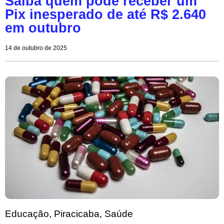
Saiba quem pode receber um
Pix inesperado de até R$ 2.640
em outubro
14 de outubro de 2025
Educação
,
Piracicaba
,
Saúde