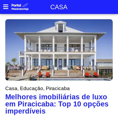
CASA
Casa
,
Educação
,
Piracicaba
Melhores imobiliárias de luxo
em Piracicaba: Top 10 opções
imperdíveis