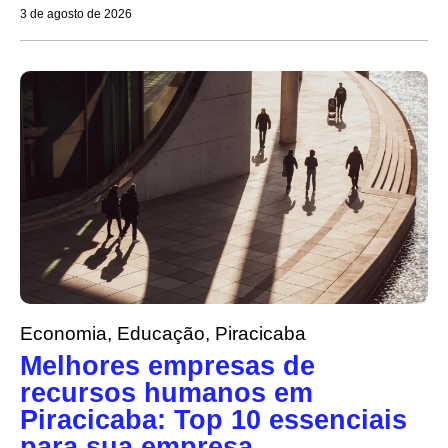
3 de agosto de 2026
Economia
,
Educação
,
Piracicaba
Melhores empresas de
recursos humanos em
Piracicaba: Top 10 essenciais
para sua empresa