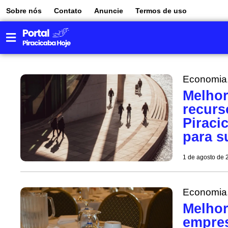
Sobre nós
Contato
Anuncie
Termos de uso
Economia
Melhor
recur
Piraci
para s
1 de agosto de 
Economia
Melhor
empres