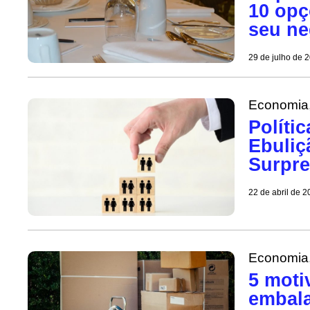
10 opç
seu ne
29 de julho de 
Economia
Políti
Ebuliç
Surpre
22 de abril de 
Economia
5 moti
embala