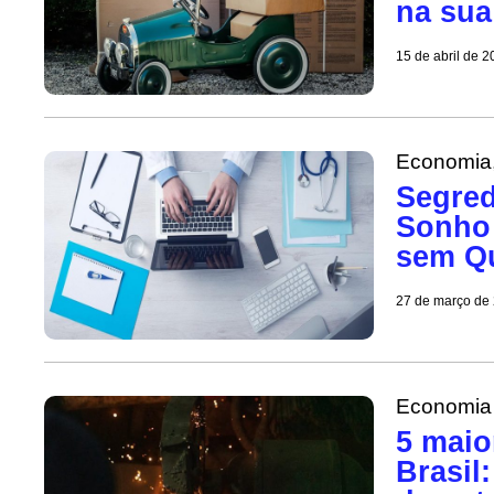
na sua
15 de abril de 
Economia
Segred
Sonho 
sem Q
27 de março de
Economia
5 maio
Brasil