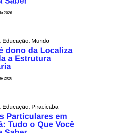
a Saber
 de 2026
,
Educação
,
Mundo
 dono da Localiza
a a Estrutura
ria
 de 2026
,
Educação
,
Piracicaba
s Particulares em
: Tudo o Que Você
a Saber