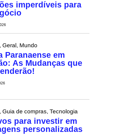
ões imperdíveis para
gócio
2026
,
Geral
,
Mundo
ca Paranaense em
ão: As Mudanças que
enderão!
2026
,
Guia de compras
,
Tecnologia
vos para investir em
gens personalizadas