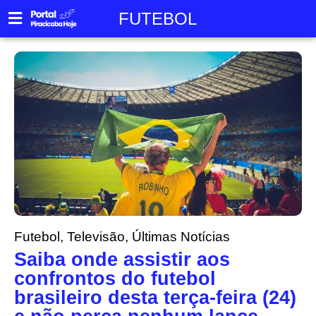
FUTEBOL
Futebol
,
Televisão
,
Últimas Notícias
Saiba onde assistir aos
confrontos do futebol
brasileiro desta terça-feira (24)