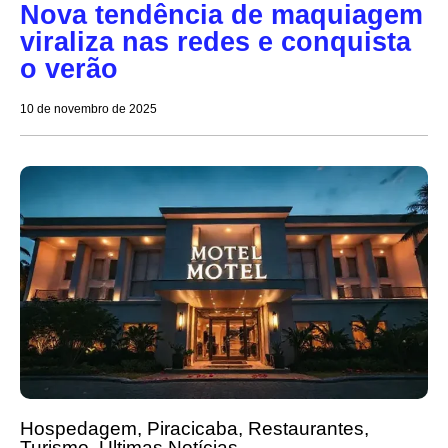
Nova tendência de maquiagem
viraliza nas redes e conquista
o verão
10 de novembro de 2025
Hospedagem
,
Piracicaba
,
Restaurantes
,
Turismo
,
Últimas Notícias