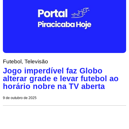
Futebol
,
Televisão
Jogo imperdível faz Globo
alterar grade e levar futebol ao
horário nobre na TV aberta
9 de outubro de 2025