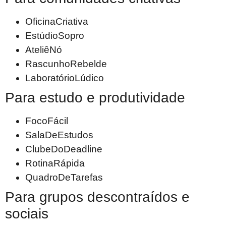
OficinaCriativa
EstúdioSopro
AteliêNó
RascunhoRebelde
LaboratórioLúdico
Para estudo e produtividade
FocoFácil
SalaDeEstudos
ClubeDoDeadline
RotinaRápida
QuadroDeTarefas
Para grupos descontraídos e
sociais