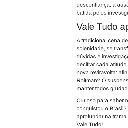
desconfiança, a aus
batida pelos investi
Vale Tudo ap
A tradicional cena d
solenidade, se tran
dúvidas e investiga
decifrar cada atitu
nova reviravolta: af
Roitman? O suspense
manter todos grudado
Curioso para saber 
conquistou o Brasil
aprofundar na trama
Vale Tudo!