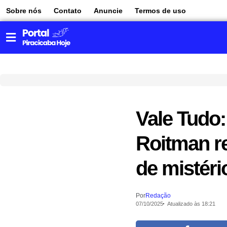
Sobre nós
Contato
Anuncie
Termos de uso
Vale Tudo:
Roitman re
de mistéri
Por
Redação
07/10/2025
Atualizado às 18:21