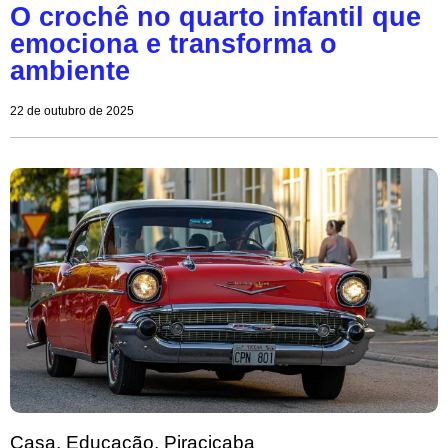
O crochê no quarto infantil que
emociona e transforma o
ambiente
22 de outubro de 2025
Casa
,
Educação
,
Piracicaba