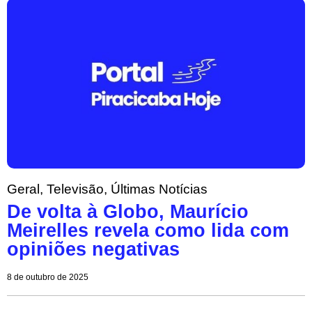
Geral
,
Televisão
,
Últimas Notícias
De volta à Globo, Maurício
Meirelles revela como lida com
opiniões negativas
8 de outubro de 2025