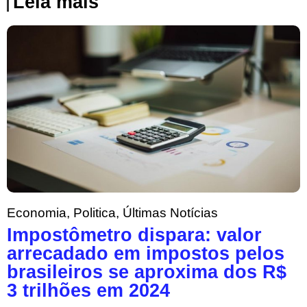
Leia mais
Economia
,
Politica
,
Últimas Notícias
Impostômetro dispara: valor
arrecadado em impostos pelos
brasileiros se aproxima dos R$
3 trilhões em 2024