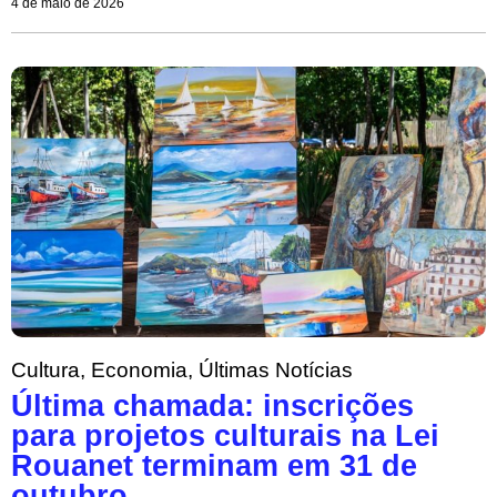
4 de maio de 2026
Cultura
,
Economia
,
Últimas Notícias
Última chamada: inscrições
para projetos culturais na Lei
Rouanet terminam em 31 de
outubro