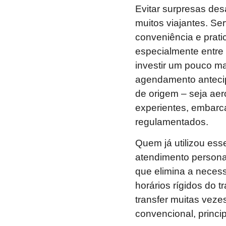
Evitar surpresas des
muitos viajantes. Se
conveniência e prat
especialmente entre 
investir um pouco m
agendamento antecip
de origem – seja aero
experientes, embar
regulamentados.
Quem já utilizou ess
atendimento personal
que elimina a necess
horários rígidos do 
transfer muitas veze
convencional, princ