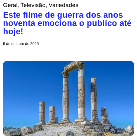
Geral
,
Televisão
,
Variedades
Este filme de guerra dos anos
noventa emociona o publico até
hoje!
9 de outubro de 2025