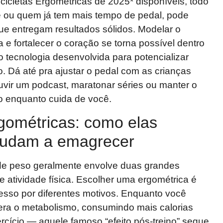
icletas Ergométricas de 2025* disponíveis, todo
te ou quem já tem mais tempo de pedal, pode
ue entregam resultados sólidos. Modelar o
 e fortalecer o coração se torna possível dentro
do tecnologia desenvolvida para potencializar
o. Dá até pra ajustar o pedal com as crianças
uvir um podcast, maratonar séries ou manter o
do enquanto cuida de você.
rgométricas: como elas
judam a emagrecer
de peso geralmente envolve duas grandes
 e atividade física. Escolher uma ergométrica é
esso por diferentes motivos. Enquanto você
lera o metabolismo, consumindo mais calorias
rcício — aquele famoso “efeito pós-treino” segue