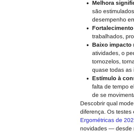
Melhora signifi
são estimulados
desempenho em a
Fortalecimento
trabalhados, pro
Baixo impacto 
atividades, o p
tornozelos, tor
quase todas as 
Estímulo à con
falta de tempo e
de se movimenta
Descobrir qual model
diferença. Os testes
Ergométricas de 20
novidades — desde r