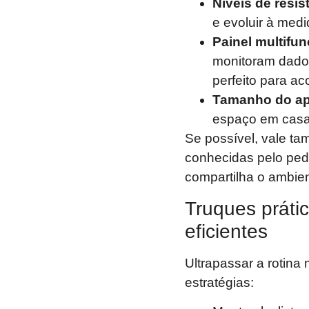
Níveis de resis
e evoluir à med
Painel multifun
monitoram dados
perfeito para a
Tamanho do ap
espaço em casa
Se possível, vale t
conhecidas pelo peda
compartilha o ambie
Truques prátic
eficientes
Ultrapassar a rotin
estratégias: