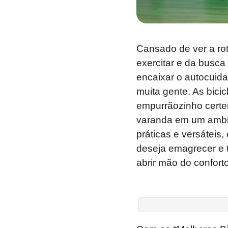
Cansado de ver a ro
exercitar e da busc
encaixar o autocuida
muita gente. As bici
empurrãozinho certei
varanda em um ambie
práticas e versáteis
deseja emagrecer e t
abrir mão do conforto