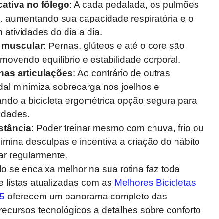
cativa no fôlego
: A cada pedalada, os pulmões
, aumentando sua capacidade respiratória e o
tividades do dia a dia.
 muscular
: Pernas, glúteos e até o core são
movendo equilíbrio e estabilidade corporal.
nas articulações
: Ao contrário de outras
edal minimiza sobrecarga nos joelhos e
nando a bicicleta ergométrica opção segura para
idades.
stância
: Poder treinar mesmo com chuva, frio ou
limina desculpas e incentiva a criação do hábito
r regularmente.
o se encaixa melhor na sua rotina faz toda
 e listas atualizadas com as
Melhores Bicicletas
25
oferecem um panorama completo das
ecursos tecnológicos a detalhes sobre conforto