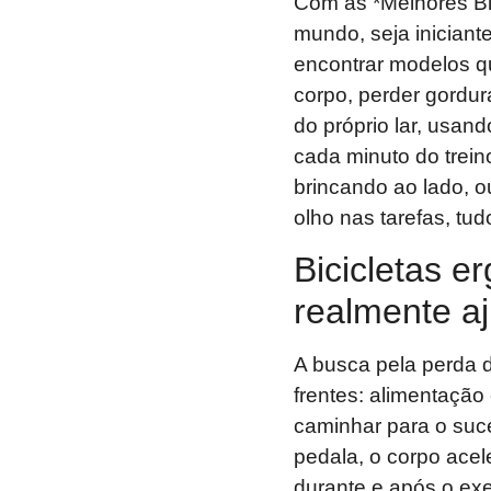
Com as *Melhores Bic
mundo, seja inician
encontrar modelos q
corpo, perder gordura
do próprio lar, usan
cada minuto do trein
brincando ao lado, o
olho nas tarefas, tu
Bicicletas e
realmente a
A busca pela perda 
frentes: alimentação
caminhar para o suc
pedala, o corpo ace
durante e após o exe