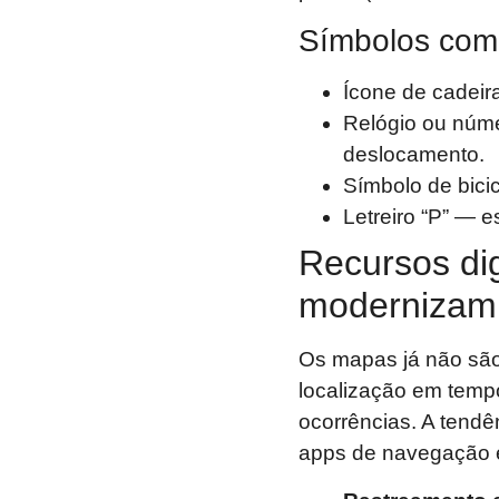
Símbolos comu
Ícone de cadei
Relógio ou núm
deslocamento.
Símbolo de bicic
Letreiro “P” — 
Recursos dig
modernizam 
Os mapas já não são
localização em tempo
ocorrências. A tendê
apps de navegação e