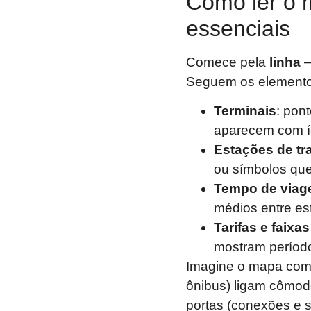
Como ler o 
essenciais
Comece pela
linha
—
Seguem os elemento
Terminais
: pont
aparecem com í
Estações de tr
ou símbolos que
Tempo de via
médios entre est
Tarifas e faixa
mostram períodos
Imagine o mapa como
ônibus) ligam cômod
portas (conexões e s