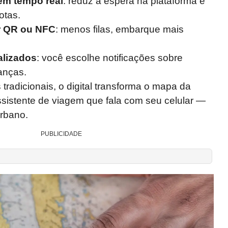
em tempo real
: reduz a espera na plataforma e
otas.
r QR ou NFC
: menos filas, embarque mais
alizados
: você escolhe notificações sobre
anças.
adicionais, o digital transforma o mapa da
sistente de viagem que fala com seu celular —
urbano.
PUBLICIDADE