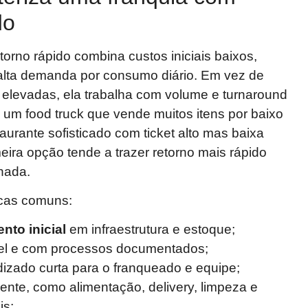
do
orno rápido combina custos iniciais baixos,
alta demanda por consumo diário. Em vez de
elevadas, ela trabalha com volume e turnaround
 um food truck que vende muitos itens por baixo
aurante sofisticado com ticket alto mas baixa
meira opção tende a trazer retorno mais rápido
nada.
icas comuns:
nto inicial
em infraestrutura e estoque;
vel e com processos documentados;
izado curta para o franqueado e equipe;
nte, como alimentação, delivery, limpeza e
is;