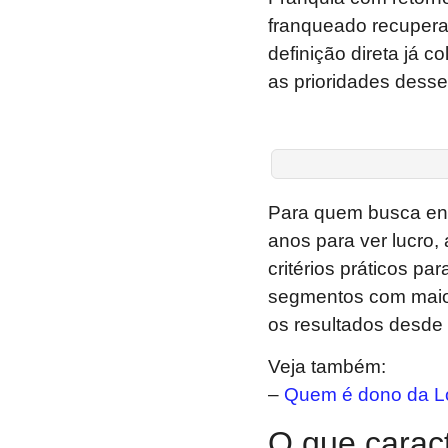
franqueado recupera
definição direta já c
as prioridades desse 
Para quem busca ent
anos para ver lucro, 
critérios práticos par
segmentos com maior 
os resultados desde 
Veja também:
–
Quem é dono da L
O que carac