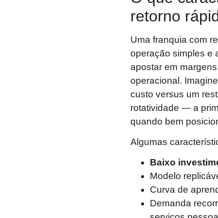
retorno rápi
Uma franquia com ret
operação simples e 
apostar em margens 
operacional. Imagine
custo versus um rest
rotatividade — a pri
quando bem posicio
Algumas característ
Baixo investime
Modelo replicá
Curva de aprend
Demanda recorre
serviços pessoa