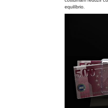
costumam reduzir cus
equilíbrio.