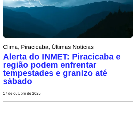
Clima
,
Piracicaba
,
Últimas Notícias
Alerta do INMET: Piracicaba e
região podem enfrentar
tempestades e granizo até
sábado
17 de outubro de 2025