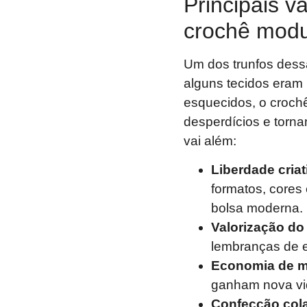
Principais 
crochê modu
Um dos trunfos dess
alguns tecidos eram 
esquecidos, o croch
desperdícios e torna
vai além:
Liberdade criati
formatos, cores
bolsa moderna.
Valorização do 
lembranças de e
Economia de ma
ganham nova vid
Confecção cola