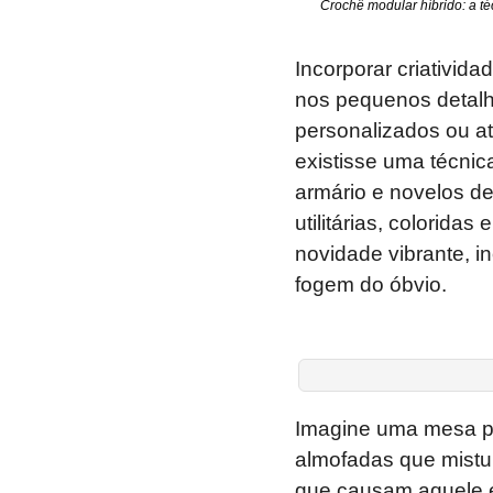
Crochê modular híbrido: a t
Incorporar criativid
nos pequenos detalh
personalizados ou a
existisse uma técnic
armário e novelos de
utilitárias, colorida
novidade vibrante, i
fogem do óbvio.
Imagine uma mesa p
almofadas que mistu
que causam aquele ef