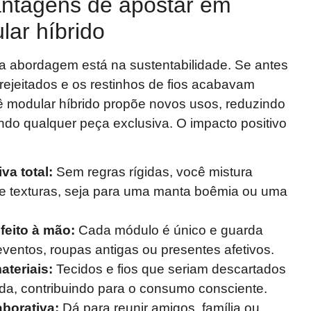
vantagens de apostar em
lar híbrido
a abordagem está na sustentabilidade. Se antes
rejeitados e os restinhos de fios acabavam
ê modular híbrido propõe novos usos, reduzindo
ndo qualquer peça exclusiva. O impacto positivo
va total:
Sem regras rígidas, você mistura
 e texturas, seja para uma manta boêmia ou uma
feito à mão:
Cada módulo é único e guarda
ventos, roupas antigas ou presentes afetivos.
teriais:
Tecidos e fios que seriam descartados
a, contribuindo para o consumo consciente.
borativa:
Dá para reunir amigos, família ou