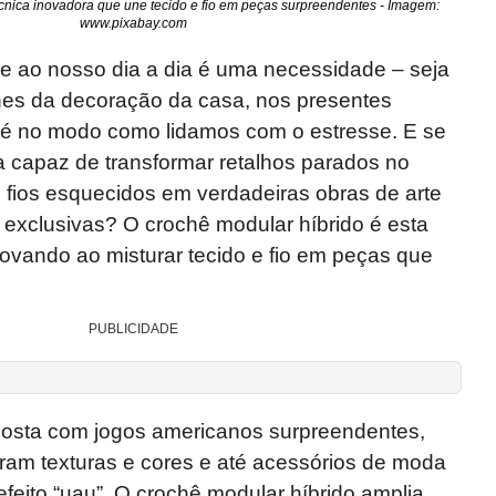
écnica inovadora que une tecido e fio em peças surpreendentes - Imagem:
www.pixabay.com
ade ao nosso dia a dia é uma necessidade – seja
es da decoração da casa, nos presentes
té no modo como lidamos com o estresse. E se
a capaz de transformar retalhos parados no
 fios esquecidos em verdadeiras obras de arte
s e exclusivas? O crochê modular híbrido é esta
novando ao misturar tecido e fio em peças que
PUBLICIDADE
osta com jogos americanos surpreendentes,
ram texturas e cores e até acessórios de moda
eito “uau”. O crochê modular híbrido amplia