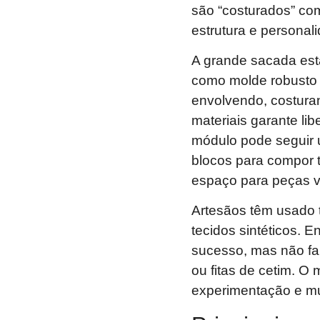
são “costurados” com
estrutura e personali
A grande sacada está
como molde robusto e
envolvendo, costur
materiais garante li
módulo pode seguir um
blocos para compor t
espaço para peças v
Artesãos têm usado t
tecidos sintéticos. E
sucesso, mas não fa
ou fitas de cetim. O
experimentação e mu