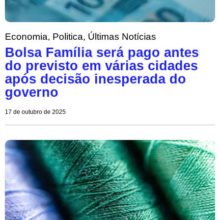
Economia
,
Politica
,
Últimas Notícias
Bolsa Família será pago antes
do previsto em várias cidades
após decisão inesperada do
governo
17 de outubro de 2025