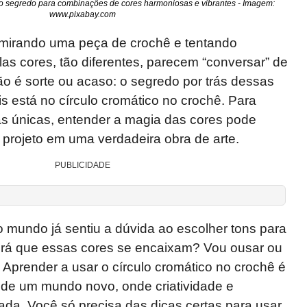
 o segredo para combinações de cores harmoniosas e vibrantes - Imagem:
www.pixabay.com
mirando uma peça de crochê e tentando
s cores, tão diferentes, parecem “conversar” de
ão é sorte ou acaso: o segredo por trás dessas
s está no círculo cromático no crochê. Para
s únicas, entender a magia das cores pode
 projeto em uma verdadeira obra de arte.
PUBLICIDADE
 mundo já sentiu a dúvida ao escolher tons para
erá que essas cores se encaixam? Vou ousar ou
? Aprender a usar o círculo cromático no crochê é
 de um mundo novo, onde criatividade e
da. Você só precisa das dicas certas para usar