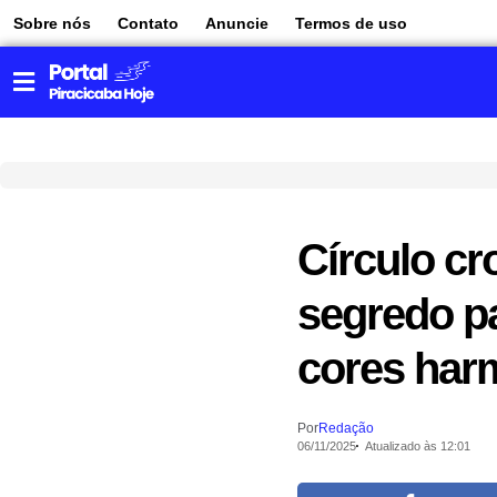
Sobre nós
Contato
Anuncie
Termos de uso
Círculo cr
segredo p
cores har
Por
Redação
06/11/2025
Atualizado às 12:01