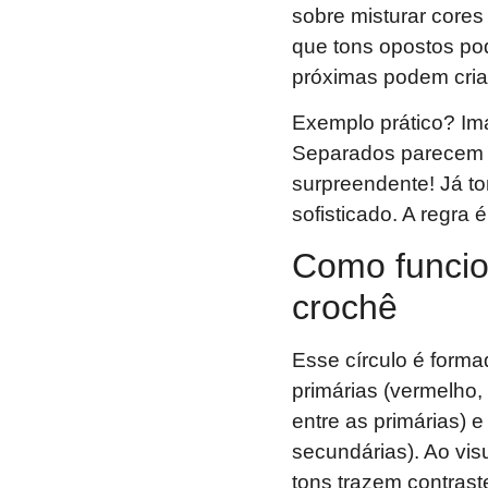
sobre misturar cores
que tons opostos p
próximas podem criar
Exemplo prático? Ima
Separados parecem c
surpreendente! Já t
sofisticado. A regra 
Como funcio
crochê
Esse círculo é forma
primárias (vermelho,
entre as primárias) 
secundárias). Ao visu
tons trazem contrast