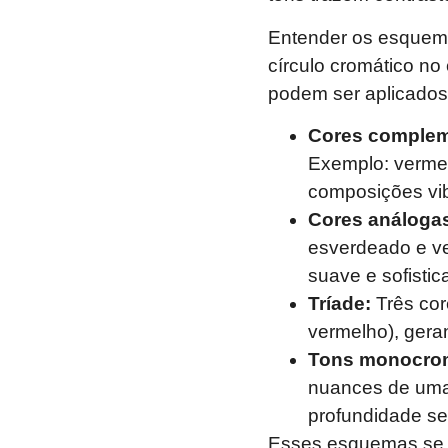
Entender os esquem
círculo cromático no
podem ser aplicados
Cores complem
Exemplo: vermel
composições vib
Cores análoga
esverdeado e ve
suave e sofistic
Tríade:
Três cor
vermelho), geran
Tons monocrom
nuances de uma
profundidade se
Esses esquemas se t