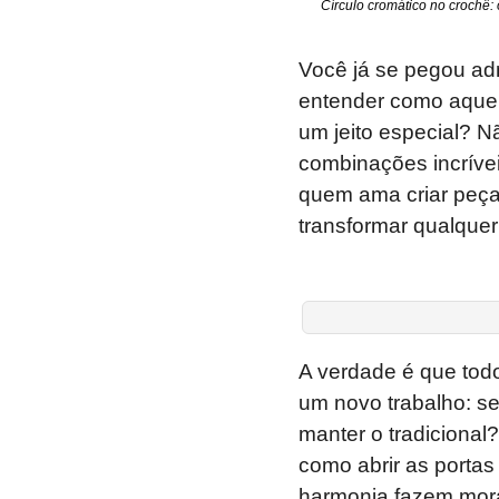
Círculo cromático no crochê:
Você já se pegou ad
entender como aquela
um jeito especial? N
combinações incrívei
quem ama criar peça
transformar qualquer
A verdade é que todo
um novo trabalho: s
manter o tradicional
como abrir as portas
harmonia fazem mora