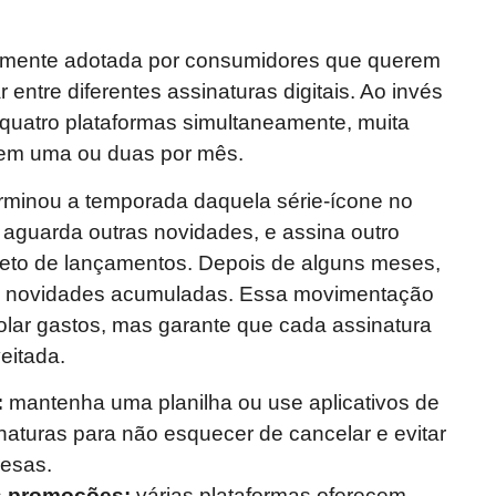
armente adotada por consumidores que querem
 entre diferentes assinaturas digitais. Ao invés
 quatro plataformas simultaneamente, muita
 em uma ou duas por mês.
erminou a temporada daquela série-ícone no
 aguarda outras novidades, e assina outro
pleto de lançamentos. Depois de alguns meses,
 as novidades acumuladas. Essa movimentação
olar gastos, mas garante que cada assinatura
eitada.
:
mantenha uma planilha ou use aplicativos de
inaturas para não esquecer de cancelar e evitar
resas.
s promoções:
várias plataformas oferecem