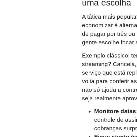
uma escolha
A tática mais popul
economizar é alternar
de pagar por três ou
gente escolhe focar
Exemplo clássico: t
streaming? Cancela,
serviço que está re
volta para conferir
não só ajuda a contr
seja realmente aprov
Monitore datas
controle de ass
cobranças surp
Fique atento à