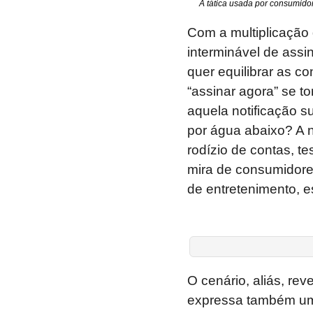
A tática usada por consumido
Com a multiplicação d
interminável de assi
quer equilibrar as c
“assinar agora” se
aquela notificação 
por água abaixo? A 
rodízio de contas, te
mira de consumidores
de entretenimento, e
O cenário, aliás, rev
expressa também um