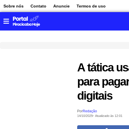
Sobre nós
Contato
Anuncie
Termos de uso
A tática 
para paga
digitais
Por
Redação
14/10/2025
Atualizado às 12:01